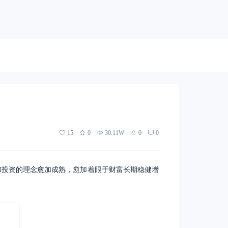
15
0
30.11W
0
0
和投资的理念愈加成熟，愈加着眼于财富长期稳健增