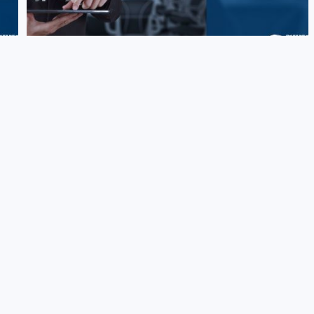
数字家族办公室究竟服务谁？怎么服务？
财富
“近期，全球家族办公室愈发受到关注，这不仅因为它们越来越多
增长
地参与高调的投资，还因为其数量的快速增长。仅以新加坡为例，
在过去的两年中，每年新增注册...
财策智库
0
家族办公室
,
金融科技
2年前
0
16.44W