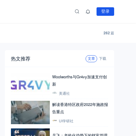
登录
262
篇
热文推荐
文章
下载
Woolworths与Gr4vy加速支付创
新
美通社
解读香港特区政府2022年施政报
告重点
UI学研社
吴飞：老龄化趋势下的财富管理