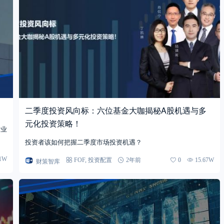
二季度投资风向标：六位基金大咖揭秘A股机遇与多
元化投资策略！
行业
投资者该如何把握二季度市场投资机遇？
01W
财策智库
FOF
,
投资配置
2年前
0
15.67W