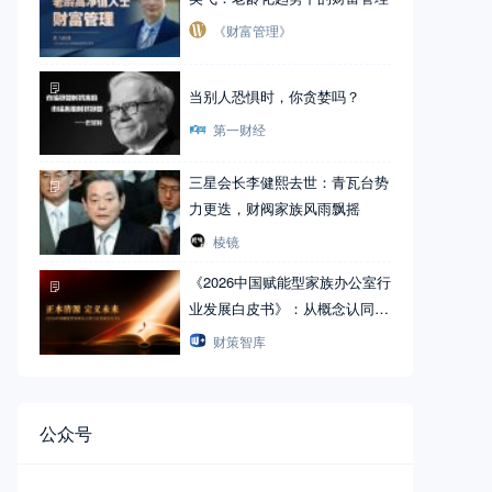
《财富管理》
当别人恐惧时，你贪婪吗？
第一财经
三星会长李健熙去世：青瓦台势
力更迭，财阀家族风雨飘摇
棱镜
《2026中国赋能型家族办公室行
业发展白皮书》：从概念认同到
能力建设
财策智库
公众号