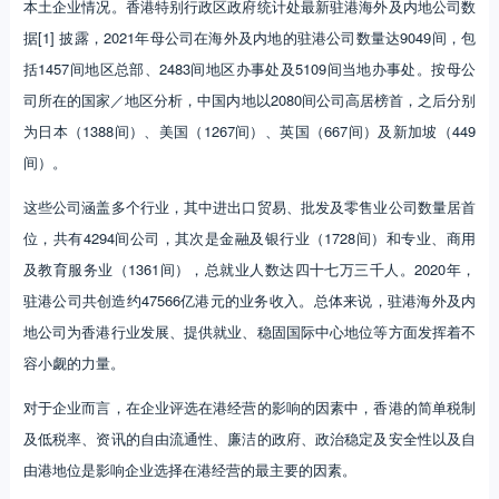
本土企业情况。香港特别行政区政府统计处最新驻港海外及内地公司数
据[1] 披露，2021年母公司在海外及内地的驻港公司数量达9049间，包
括1457间地区总部、2483间地区办事处及5109间当地办事处。按母公
司所在的国家／地区分析，中国内地以2080间公司高居榜首，之后分别
为日本（1388间）、美国（1267间）、英国（667间）及新加坡（449
间）。
这些公司涵盖多个行业，其中进出口贸易、批发及零售业公司数量居首
位，共有4294间公司，其次是金融及银行业（1728间）和专业、商用
及教育服务业（1361间），总就业人数达四十七万三千人。2020年，
驻港公司共创造约47566亿港元的业务收入。总体来说，驻港海外及内
地公司为香港行业发展、提供就业、稳固国际中心地位等方面发挥着不
容小觑的力量。
对于企业而言，在企业评选在港经营的影响的因素中，香港的简单税制
及低税率、资讯的自由流通性、廉洁的政府、政治稳定及安全性以及自
由港地位是影响企业选择在港经营的最主要的因素。