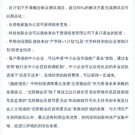
·
在计划下开展概念验证测试项目，超过50%的解决方案完成测试后可
以商品化；
·
合资格家族办公室可获得税务宽免；
·
科技创新企业可以接收来自于香港投资管理公司下多只基金的投资；
·
早期创业团队接收来自“产学研+1计划”以及“大学科技初创企业资助计
划”的资金扶持；
·
落户香港的中小企业，可以申请“中小企业市场推广基金”资助，通过金
管局“银行业中小企贷款协调机制”，中小企业可以在优化后的本金还款
选项下“还息不还本”，实地经营的政府费用，可以获得一定减免。
《施政报告》中特别强调将重点发展“北部都会区”作为香港未来策略的
发展据点，“北部都会区”除了将设立以行政长官亲自带领作高层政策指
导及监督的“北部都会区督导委员会”和由财政司司长主持并由专家及社
会人士组成的“北部都会区咨询委员会”来推动区域的发展、与大湾区产
生协同效应以外，重点还将利用边境优势，协同深圳创新科技产业集中
地，促进口岸地区的综合发展。