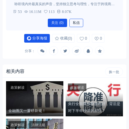
聆听境内外最真实的声音，坚持独立思考与理性，专注于跨境商法
税领域的研究，为读者提供真正有价值的业内观点。 联系微信：ui-
53
16.11M
113
8.07K
group
关注
(0)
私信
分享海报
收藏
(0)
0
0
分享：
相关内容
换一批
政策解读
政策解读
央行全面降准释放利好，背后是
金融圈又一重磅新规！
对下半年经济的担忧？
政策解读
法律法规