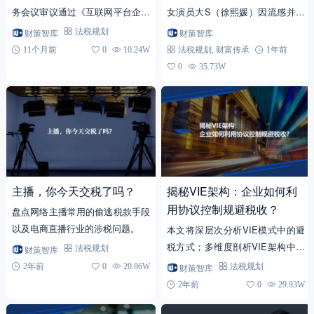
务会议审议通过《互联网平台企业
女演员大S（徐熙媛）因流感并发
涉税信息报送规定》，并于6月20
肺炎在日本离世。这一消息震惊了
财策智库
财策智库
法税规划
日正式公布施行，标志着互联网平
整个华人娱乐圈，也让无数粉丝和
11个月前
0
10.24W
法税规划
,
财富传承
1年前
台涉税信息监管...
公众陷入哀悼。...
0
35.73W
主播，你今天交税了吗？
揭秘VIE架构：企业如何利
用协议控制规避税收？
盘点网络主播常用的偷逃税款手段
以及电商直播行业的涉税问题。
本文将深层次分析VIE模式中的避
税方式；多维度剖析VIE架构中的
财策智库
法税规划
避税方式及避税原因；基于问题和
2年前
0
20.86W
财策智库
法税规划
原因分析，提出反避税建议。
2年前
0
29.93W