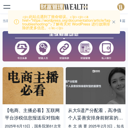
<p>此站点遇到了致命错误。</p><p><a
href="https://wordpress.org/documentation/article/faq-
当前位置：
首页
-
头条
-
法税规划
104
篇
troubleshooting/">了解有关对 WordPress 进行故障排
除的更多信息。</a></p>
【电商、主播必看】互联网
从大S遗产分配看，高净值
平台涉税信息报送应对指南
个人妥善安排身前财富的重
要性
2025年6月13日，国务院第61次常
本 文 摘 要 2025年2月3日，知名