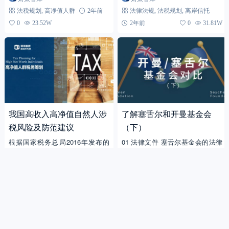
法收入，调节过高收入，引导有意
动捍卫本国税权和税收公平，其中
法税规划
,
高净值人群
2年前
法律法规
,
法税规划
,
离岸信托
愿有能力的企业和个人积极...
信息交换是达成该目标的有力...
0
23.52W
2年前
0
31.81W
我国高收入高净值自然人涉
了解塞舌尔和开曼基金会
税风险及防范建议
（下）
根据国家税务总局2016年发布的
01 法律文件 塞舌尔基金会的法律
《纳税人分类分级管理办法》，我
文件有两种，分为章程（Charte
国个人纳税人分为高收入高净值自
r）和规则（Regulations） · “Char
财策智库
UI学研社
法税规划
然人与一般自然人，其中前者是指
ter” 章程 章程应...
法税规划
,
高净值人群
3年前
3年前
0
17.17W
税务总局确定的收入或资...
0
42.87W