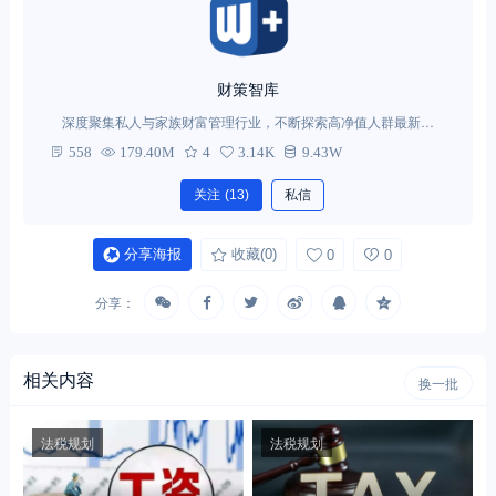
财策智库
深度聚集私人与家族财富管理行业，不断探索高净值人群最新需
求。
558
179.40M
4
3.14K
9.43W
关注
(13)
私信
分享海报
收藏
(0)
0
0
分享：
相关内容
换一批
法税规划
法税规划