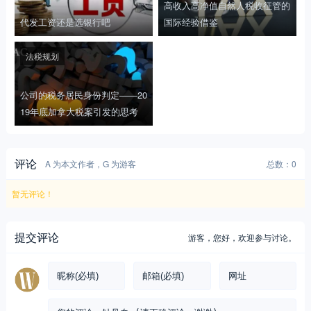
高收入高净值自然人税收征管的
代发工资还是选银行吧
国际经验借鉴
法税规划
公司的税务居民身份判定——20
19年底加拿大税案引发的思考
评论
A 为本文作者，G 为游客
总数：0
暂无评论！
提交评论
游客，
您好，欢迎参与讨论。