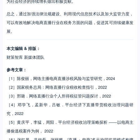
为社会经济的持续增长做出积极贡献。
总之，通过加强法律法规建设、利用现代信息技术以及加大监管力度，
可以有效地解决电商直播行业在税务方面的问题，促进其可持续健康发
展。
本文编辑 & 排版：
财策智库 新媒体团队
参考文章：
［1］陈俊丽，网络主播电商直播涉税风险与监管研究，2024
［2］国家税务总局：网络直播行业税收检查指引，2022
［3］邢璐．网络直播行业个人所得税征管问题探讨，2022
［4］邓学飞，孟新华，吕敏．平台经济下直播带货税收治理问题研
究，2022
［5］黄庆平，李猛，周阳．平台经济税收治理策略探析 ——以电商主
播偷逃税案件为例， 2022
［6］张红凤，井钦磊，张丽媛．“直播 + 电商”多元协同监管模式构建