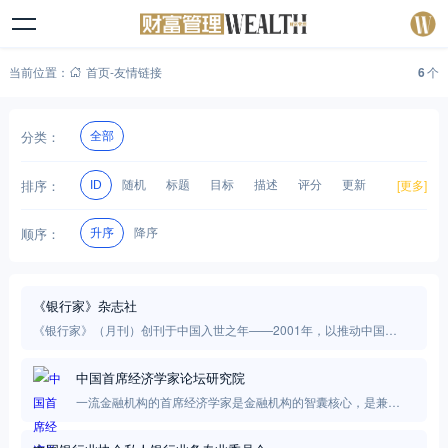
当前位置：
首页
-
友情链接
6
个
分类：
全部
排序：
[
更多
]
随机
标题
目标
描述
评分
更新
ID
备注
长度
Rel
RSS
顺序：
升序
降序
《银行家》杂志社
《银行家》（月刊）创刊于中国入世之年——2001年，以推动中国金
融业改革与发展、与中国银行家一道成长为已任。
中国首席经济学家论坛研究院
一流金融机构的首席经济学家是金融机构的智囊核心，是兼理
论与实践于一身的经济和金融专家。