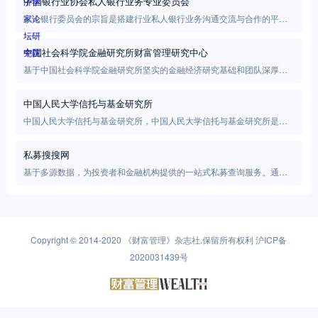
中国银行业协会私人银行业务专业委员会
私人银行委员会的宗旨是搭建行业私人银行业务沟通交流与合作的平
台，遵循公平、诚信、自律的原则，倡导健康和谐的财富管理理念，推
中国社会科学院金融研究所财富管理研究中心
进私人银行业务规范、有序、健康发展。
基于中国社会科学院金融研究所坚实的金融经济研究基础和团队深厚的
量化研究功底，中心愿景是成为财富管理市场建设的缔造者、推动者、
中国人民大学信托与基金研究所
引领者和维护者，目标有三：第一，财富管理市场统一的数据搜集整理
分析平台；第二，财富管理市场独立的第三方评级评价机构；第三，财
中国人民大学信托与基金研究所，中国人民大学信托与基金研究所是经
富管理市场理论研究、政策研究和市场研究的智囊机构。
中国人民大学批准，依托中国人民大学财政金融学院成立的专业研究机
私募搜搜网
构，是我国教育部普通高校人文社会科学重点研究基地——中国人民大
学中国财政金融政策研究中心的组成部分。
基于多源数据，为投资者和金融机构提供的一站式私募查询服务。通过
对数据的深度分析，挖掘基金业绩、机构和基金经理业绩等，帮助投资
者详实了解基金产品。
Copyright © 2014-2020
《财富管理》杂志社
.保留所有权利
沪ICP备
2020031439号