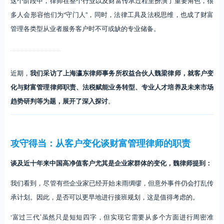
这个阶段中，律师在整个行业以及财富传承过程里扮演了重要角色，很
多人会形容他们为“守门人”，同时，法律工具及法税思维，也成了财富
管理各类型从业者服务客户时不可或缺的专业储备。
近期，
我们采访了上海瀛东律师事务所权益合伙人魏梁律师，就客户变
化与财富管理律师职责、法税赋能业务转型、专业人才培养及未来市场
趋势研判等为题，展开了深入探讨
。
攻守得当：从客户变化谈财富管理律师的职责
谈及近十年来中国高净值客户尤其是企业家群体的变化，魏律师提到：
我们看到，尽管有些企业家已经开始未雨绸缪，但意外事件仍会打乱传
承计划。因此，是否可以更早地进行接班规划，这是值得考虑的。
‘富过三代’虽然只是短短四字，但实现它需要从多个方面进行周密准