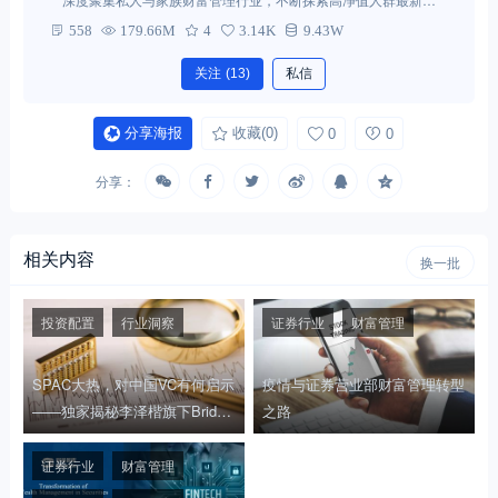
求。
558
179.66M
4
3.14K
9.43W
关注
(13)
私信
分享海报
收藏
(0)
0
0
分享：
相关内容
换一批
投资配置
行业洞察
证券行业
财富管理
SPAC大热，对中国VC有何启示
疫情与证券营业部财富管理转型
——独家揭秘李泽楷旗下Bridge
之路
town投资前景
证券行业
财富管理