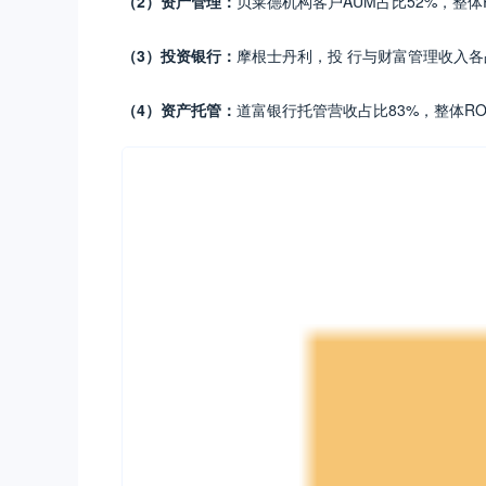
（2）资产管理：
贝莱德机构客户AUM占比52%，整体R
（3）投资银行：
摩根士丹利，投 行与财富管理收入各占比
（4）资产托管：
道富银行托管营收占比83%，整体ROE