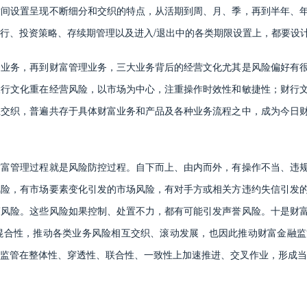
时间设置呈现不断细分和交织的特点，从活期到周、月、季，再到半年、
行、投资策略、存续期管理以及进入/退出中的各类期限设置上，都要设
资业务，再到财富管理业务，三大业务背后的经营文化尤其是风险偏好有
投行文化重在经营风险，以市场为中心，注重操作时效性和敏捷性；财行
互交织，普遍共存于具体财富业务和产品及各种业务流程之中，成为今日
财富管理过程就是风险防控过程。自下而上、由内而外，有操作不当、违
风险，有市场要素变化引发的市场风险，有对手方或相关方违约失信引发
策风险。这些风险如果控制、处置不力，都有可能引发声誉风险。十是财
混合性，推动各类业务风险相互交织、滚动发展，也因此推动财富金融监
监管在整体性、穿透性、联合性、一致性上加速推进、交叉作业，形成当