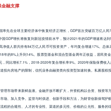
供金融支撑
中国率先在全球主要经济体中恢复经济正增长，GDP首次突破百万亿人民
中国GDP增长将恢复到新冠疫情前水平，预计2021年的GDP增速将达到
国高净值人群共持有84万亿人民币可投资资产，年均复合增速17%。总体
6-2018年的8%上升到14%。股票型基金和混合型基金两年正收益，居民
，同比增长7.1%，2018-2020年复合增长率9%。2020年保险保费收入超
绕道投向房地产的限制，信托业务由融资类向投资型加速转换。私募股权
。
富管理市场带来新鲜血液。金融开放不断扩大，外资机构以合资、独资等
入市场、加入竞争。监管与时俱进、创新手段和方法，为财管创新保驾护
、流程的合规性、人才的专业性、渠道的多元性、价格的公允性、服务的