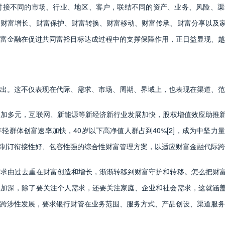
对接不同的市场、行业、地区、客户，联结不同的资产、业务、风险、渠
、财富增长、财富保护、财富转换、财富移动、财富传承、财富分享以及
富金融在促进共同富裕目标达成过程中的支撑保障作用，正日益显现、越
出。这不仅表现在代际、需求、市场、周期、界域上，也表现在渠道、范
加多元，互联网、新能源等新经济新行业发展加快，股权增值效应助推新
轻群体创富速率加快，40岁以下高净值人群占到40%[2]，成为中坚
制订衔接性好、包容性强的综合性财富管理方案，以适应财富金融代际跨
需求由过去重在财富创造和增长，渐渐转移到财富守护和转移。怎么把财
益加深，除了要关注个人需求，还要关注家庭、企业和社会需求，这就涵
跨涉性发展，要求银行财管在业务范围、服务方式、产品创设、渠道服务