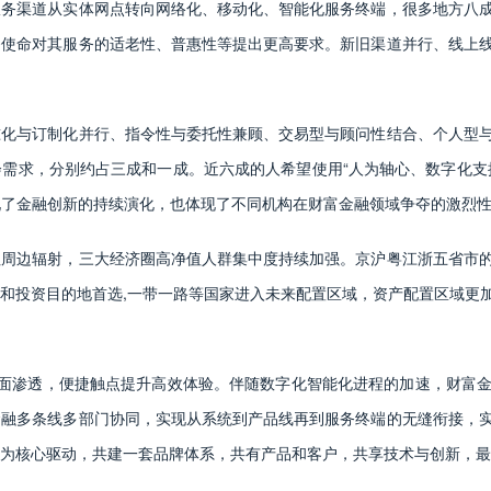
服务渠道从实体网点转向网络化、移动化、智能化服务终端，很多地方八
务使命对其服务的适老性、普惠性等提出更高要求。新旧渠道并行、线上
准化与订制化并行、指令性与委托性兼顾、交易型与顾问性结合、个人型
需求，分别约占三成和一成。近六成的人希望使用“人为轴心、数字化支
体现了金融创新的持续演化，也体现了不同机构在财富金融领域争夺的激烈
往周边辐射，三大经济圈高净值人群集中度持续加强。京沪粤江浙五省市
和投资目的地首选,一带一路等国家进入未来配置区域，资产配置区域更
全面渗透，便捷触点提升高效体验。伴随数字化智能化进程的加速，财富
金融多条线多部门协同，实现从系统到产品线再到服务终端的无缝衔接，
为核心驱动，共建一套品牌体系，共有产品和客户，共享技术与创新，最