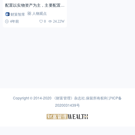
配置以实物资产为主，主要配置房
地产，占比59.1%，较美国居民家
财策智库
人物观点
庭高28.5个百分点。金融资产占总
4年前
0
24.22W
资产比重仅为20...
Copyright © 2014-2020
《财富管理》杂志社
.保留所有权利
沪ICP备
2020031439号