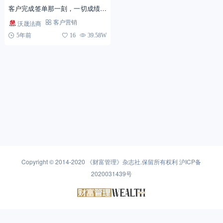
客户完成签单那一刻，一切成绩也
都随之统统归零。的确，一次销售
沃晟法商
客户营销
过程的完结，意味着营销人员的新
5年前
16
39.58W
开始，也是迎接新挑战的起...
Copyright © 2014-2020
《财富管理》杂志社
.保留所有权利
沪ICP备
2020031439号