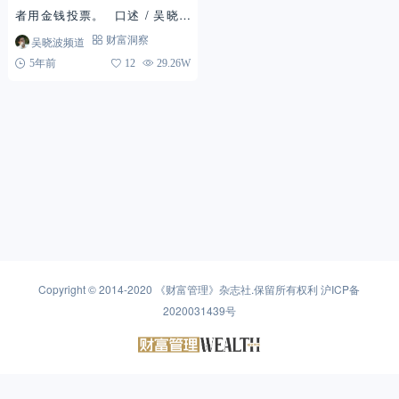
者用金钱投票。 口述 / 吴晓波
（微信公众号：吴晓波频道） 房
吴晓波频道
财富洞察
子有两个天然属性，一是居住属
5年前
12
29.26W
性，二是投资...
Copyright © 2014-2020
《财富管理》杂志社
.保留所有权利
沪ICP备
2020031439号