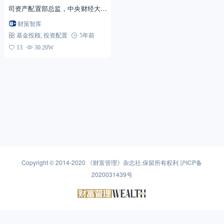
司资产配置部总监，中央财经大学
中国银行业研究中心特约研究员
财策智库
东晋大诗人陶渊明在《形影神赠答
基金投顾
,
投资配置
5年前
诗》曾写道“纵浪大化中，...
13
30.20W
Copyright © 2014-2020
《财富管理》杂志社
.保留所有权利
沪ICP备
2020031439号