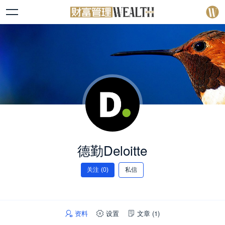
德勤Deloitte
关注
(0)
私信
资料
设置
文章
(1)