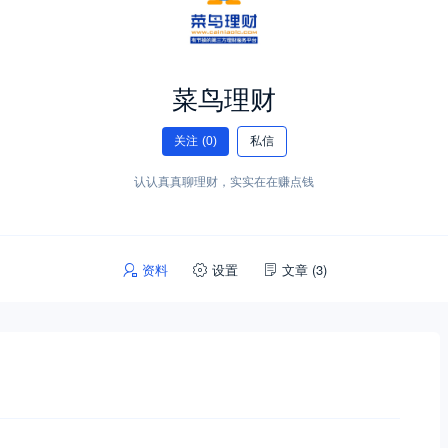
菜鸟理财
关注
(0)
私信
认认真真聊理财，实实在在赚点钱
资料
设置
文章
(3)