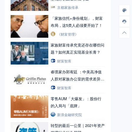
京都家族传承
「家族信托+身份规划」，财富
布局，这5类人必须要开始了！
《财富管理》
家族财富传承究竟还存在哪些问
题？如何真正实现基业长青？
财策智库
睿璞家办郭宥廷 ：中美高净值
人群对家族办公室的需求差异在
哪里？
财策智库
零售AUM「大爆发」：股份行
的入局与「底牌」
新浪金融研究院
转型的最后一公里｜2021年资产