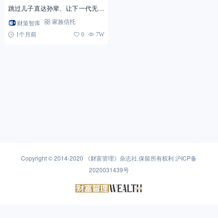
跳过儿子直达孙辈、让下一代无产
可争。这波“神级操作”背后到底藏
财策智库
家族信托
着什么设计？
1个月前
0
7W
Copyright © 2014-2020
《财富管理》杂志社
.保留所有权利
沪ICP备
2020031439号