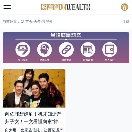
当前位置：
首页
-
头条
-
向华强
1
篇
向佐郭碧婷刷手机才知遗产
归子女！一文看懂向家”神级
传承操作”
向太用一套家族信托，让百亿遗产