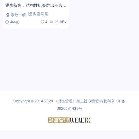
逐步新高，结构性机会层出不穷的
态势。以“双碳”为代表的绿色能源
读数一帜
财富洞察
革命或将成为明年A股最重要的投
4年前
4
26.18W
资主线之一
Copyright © 2014-2020
《财富管理》杂志社
.保留所有权利
沪ICP备
2020031439号