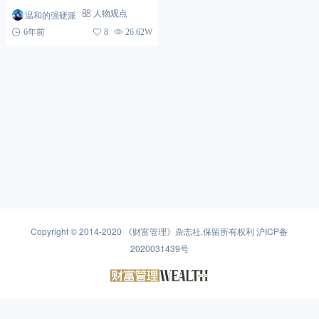
程，而非标之衰退亦如此。在未来
温和的强硬派
人物观点
2-3年的时间中，非标依然会存在
6年前
8
26.62W
于境内高净值客户的...
Copyright © 2014-2020
《财富管理》杂志社
.保留所有权利
沪ICP备
2020031439号