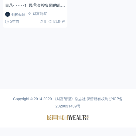
目录- - - - -1. 民营金控集团的乱象
整治：明天系旗下9家金融机构被
图解金融
财富洞察
接管2. 银行业：2019...
5年前
9
91.84W
Copyright © 2014-2020
《财富管理》杂志社
.保留所有权利
沪ICP备
2020031439号