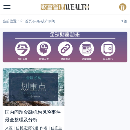
当前位置：
首页
-
头条
-
破产倒闭
1
篇
国内问题金融机构风险事件
最全整理及分析
来源 | 任博宏观论道 作者 | 任庄主