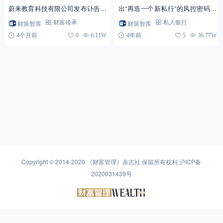
蔚来教育科技有限公司发布讣告，
出“再造一个新私行”的风控密码是
确认张雪峰在当天跑步后出现不
什么？轻金融专访了平安私人银行
财策智库
财策智库
财富传承
私人银行
适，经抢救无效，于...
风控总监李丽红。
4个月前
0
6.11W
4年前
5
36.77W
Copyright © 2014-2020
《财富管理》杂志社
.保留所有权利
沪ICP备
2020031439号