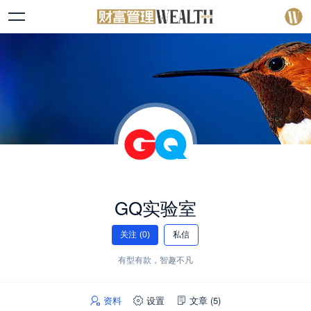
GQ实验室
关注
(0)
私信
有型有款，智趣不凡
资料
设置
文章
(5)