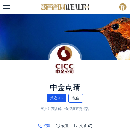
中金点睛
关注
(0)
私信
图文并茂讲解中金深度研究报告
资料
设置
文章
(2)