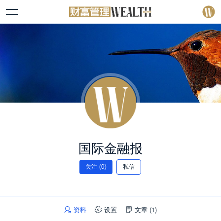
国际金融报
关注
(0)
私信
资料
设置
文章
(1)