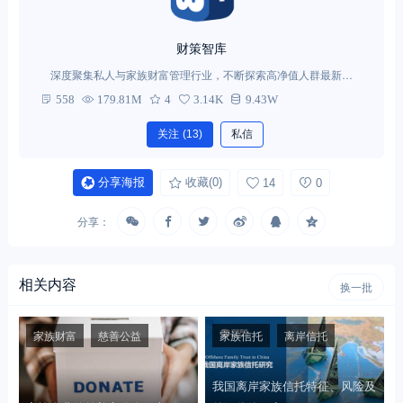
财策智库
深度聚集私人与家族财富管理行业，不断探索高净值人群最新需
求。
558
179.81M
4
3.14K
9.43W
关注
(13)
私信
分享海报
收藏
(0)
14
0
分享：
相关内容
换一批
家族财富
慈善公益
家族信托
离岸信托
我国离岸家族信托特征、风险及