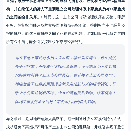
首先，家族传承意味着上市公司既有的所有权、控制权与经营权格局重
构，并在继任人的努力下重新建立公司治理体系中家族成员与非家族成
员之间的合作关系。
⁸ 然而，这一上市公司内部治理秩序的调整，即所
有权、控制权与经营权的交接面临着所有权不清、控制权争夺与经营停
摆的挑战。而这三重挑战之间又存在联动机制，比如因股份代持导致的
所有权不清可能会引发控制权争夺与经营混乱。
北方某地上市公司创始人去世前，将长期在海外工作生活的
长子召回国，不仅将企业托付其管理，还安排其为兄弟姐妹
代持家族所持全部上市公司股份。在其接管上市公司期间，
相继发生了自身的离婚诉讼和兄弟姐妹与其的继承诉讼，导
致上市公司控制权不稳，企业经营也受到影响。
该案例集中
体现了家族传承不当对上市公司治理的负面影响。
与之相对，龙湖地产创始人吴亚军、蔡奎则通过设立家族信托的方式，
成功避免了离婚析产可能产生的上市公司治理风险，并稳妥实现了股份