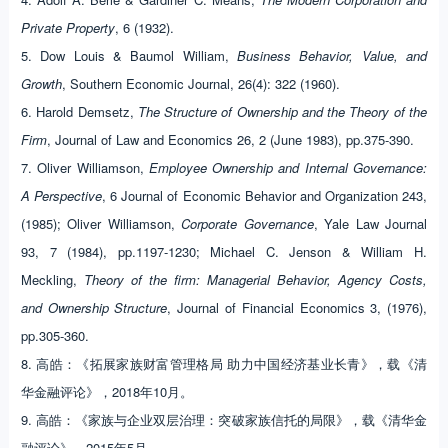
Private Property
, 6 (1932).
5. Dow Louis & Baumol William,
Business Behavior, Value, and
Growth
, Southern Economic Journal, 26(4): 322 (1960).
6. Harold Demsetz,
The Structure of Ownership and the Theory of the
Firm
, Journal of Law and Economics 26, 2 (June 1983), pp.375-390.
7. Oliver Williamson,
Employee Ownership and Internal Governance:
A Perspective
, 6 Journal of Economic Behavior and Organization 243,
(1985); Oliver Williamson,
Corporate Governance
, Yale Law Journal
93, 7 (1984), pp.1197-1230; Michael C. Jenson & William H.
Meckling,
Theory of the firm: Managerial Behavior, Agency Costs,
and Ownership Structure
, Journal of Financial Economics 3, (1976),
pp.305-360.
8. 高皓：《拓展家族财富管理格局 助力中国经济基业长青》，载《清
华金融评论》，2018年10月。
9. 高皓：《家族与企业双层治理：突破家族信托的局限》，载《清华金
融评论》，2015年5月。