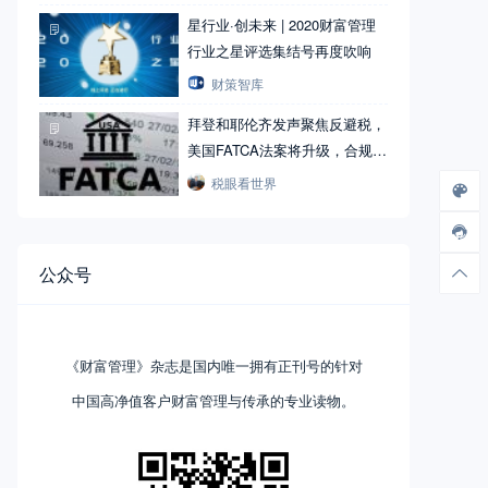
星行业·创未来 | 2020财富管理
行业之星评选集结号再度吹响
财策智库
拜登和耶伦齐发声聚焦反避税，
美国FATCA法案将升级，合规性
风险是跨境的第一要素
税眼看世界
公众号
《财富管理》杂志是国内唯一拥有正刊号的针对
中国高净值客户财富管理与传承的专业读物。