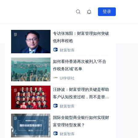
登录
热文推荐
文章
下载
专访张旭阳：财富管理如何突破
1
篇
低利率桎梏
财策智库
如何看待香港再次被列入“不合
作税务区域”名单
UI学研社
汪静波：财富管理的关键是帮助
客户认知投资过程，而不是替客
户选择
财策智库
国际全能型商业银行如何实现财
富管理转型发展？
财策智库