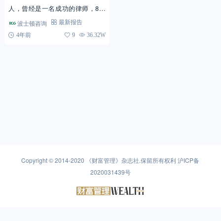
人，曾经是一名成功的律师，8年
前已正式退休。她身家200万美元
波士顿咨询
最新报告
有余，自觉财务状况尚可，希望能
4年前
9
36.32W
给子女每人留下六位数...
Copyright © 2014-2020
《财富管理》杂志社
.保留所有权利
沪ICP备
2020031439号