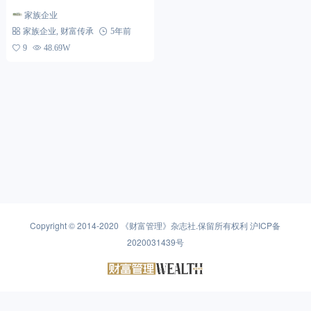
室，这个号称全德国最大的家族办
家族企业
公室，是如何练成的？ 匡特家族
家族企业
,
财富传承
5年前
是戴姆勒-奔...
9
48.69W
Copyright © 2014-2020
《财富管理》杂志社
.保留所有权利
沪ICP备
2020031439号