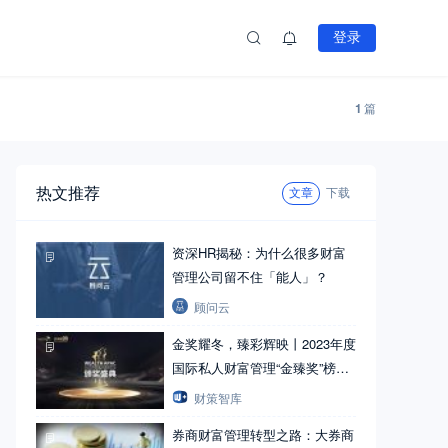
登录
1
篇
热文推荐
文章
下载
资深HR揭秘：为什么很多财富
管理公司留不住「能人」？
顾问云
金奖耀冬，臻彩辉映丨2023年度
国际私人财富管理“金臻奖”榜单
揭晓
财策智库
券商财富管理转型之路：大券商