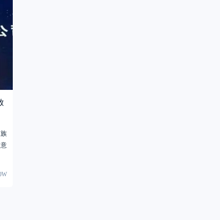
放
家族
岛意
90W