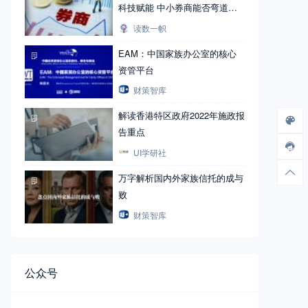
科技赋能 中小券商能否弯道超
车？
读数一帜
EAM：中国家族办公室的核心
资管平台
财策智库
解读香港特区政府2022年施政报
告重点
UI学研社
万字解析国内外家族信托的成与
败
财策智库
公众号