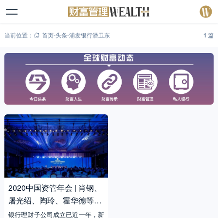
当前位置：
首页
-
头条
-
浦发银行潘卫东
1
篇
2020中国资管年会 | 肖钢、
屠光绍、陶玲、霍华德等重
磅发声
银行理财子公司成立已近一年，新