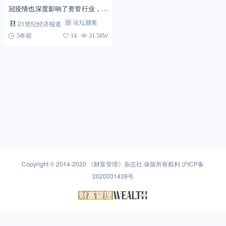
冠疫情也深度影响了资管行业，金
融供给侧结构性改革正深化推进，
21世纪经济报道
论坛颁奖
如何共克时艰，继往开来？
5年前
14
31.58W
Copyright © 2014-2020
《财富管理》杂志社
.保留所有权利
沪ICP备
2020031439号