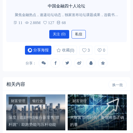
中国金融四十人论坛
聚焦金融热点，速递论坛动态，独家发布论坛课题成果，连载书系
新书、好书。
11
2.88M
127
68
关注
(0)
私信
分享海报
收藏
(0)
3
0
分享：
相关内容
换一批
财富管理
银行业
财富管理
深度 | 追剧中信银行新零售“撑
大财富管理时代：要做难而正确
杆跳”：助跑势能与压杆动能
的事