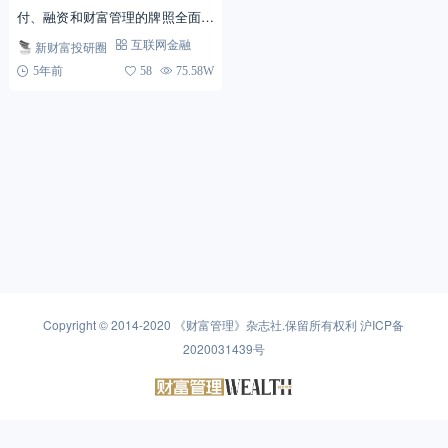
付、融资和财富管理的牌照全面布
局。支付业务，场景优势和先发优
新财富投研圈
互联网金融
势明显，支付宝、财付通呈现寡头
5年前
58
75.58W
竞争；融资业务，消费金融本...
Copyright © 2014-2020
《财富管理》杂志社
.保留所有权利
沪ICP备
2020031439号