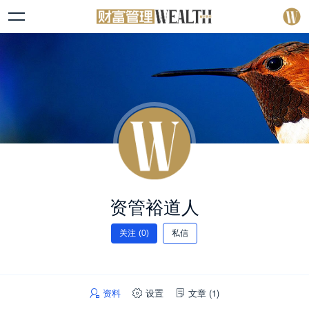
资管裕道人
关注
(0)
私信
资料
设置
文章
(1)