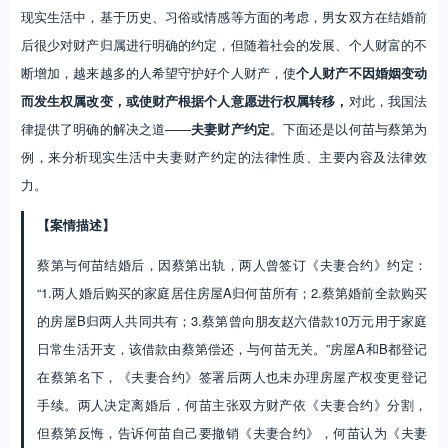
现实生活中，基于历史、习俗或情感等方面的考虑，男女双方在结婚前
后很少对财产归属进行明确的约定，但随着社会的发展、个人财富的不
断增加，越来越多的人希望守护好个人财产，使
个人财产不因婚姻变动
而发生权属改变，或使财产根据个人意愿进行权属转移，
对此，我国法
律提供了明确的解决之道——
夫妻财产约定
。下面还是以何苗与蔡第为
例，来分析现实生活中夫妻财产约定的法律性质、主要内容及法律效
力。
【案情描述】
蔡第与何苗结婚后，因蔡第出轨，两人曾签订《夫妻合约》约定：
“1.两人婚后购买的家庭居住房屋A归何苗所有；2.蔡第婚前全款购买
的房屋B归两人共同共有；3.蔡第曾向朋友赵六借款10万元用于家庭
日常生活开支，该借款由蔡第偿还，与何苗无关。”房屋A和B都登记
在蔡第名下，《夫妻合约》签署后两人也未办理房屋产权变更登记
手续。两人决定离婚后，何苗主张双方财产依《夫妻合约》分割，
但蔡第反悔，告诉何苗自己要撤销《夫妻合约》，何苗认为《夫妻