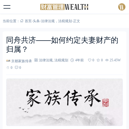
当前位置：
首页
-
头条
-
法律法规
，
法税规划
-
正文
同舟共济——如何约定夫妻财产的
归属？
京都家族传承
法律法规
,
法税规划
4年前
0
0
25.45W
0
0