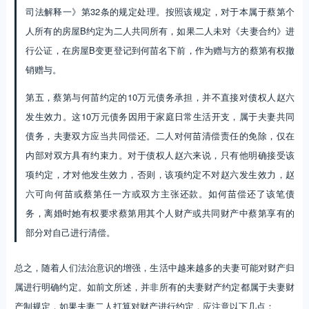
第五，蔡第与何苗约定的10万元债务承担，并不直接对债权人赵六
发生效力。这10万元债务因用于家庭日常生活开支，属于夫妻共同
债务，夫妻双方应当共同偿还。二人对何苗清偿责任的免除，仅在
内部对双方具有约束力。对于债权人赵六来说，只有他明确接受该
项约定，才对他发生效力，否则，该项约定不对赵六发生效力，赵
六可向何苗或蔡第任一方或双方主张还款。如何苗偿还了该笔债
务，离婚时她有权要求蔡第用其个人财产或共同财产中蔡第享有的
部分对自己进行清偿。
总之，随着人们法治意识的增强，生活中越来越多的夫妻可能对财产归
属进行明确约定。如前文所述，并非所有的夫妻财产约定都属于夫妻财
产制规定，如果夫妻二人打算对财产进行约定，应注意以下几点：
1.夫妻双方应先明确是针对
所有财产
进行夫妻财产制约定直接产生权
属变动的效力，还是针对
部分财产
进行权属约定为后续留有转圜空
间。如果明确选择夫妻财产制约定，应在约定中明确夫妻适用的财
产关系是
分别财产制、一般共同制抑或限定共同制
。