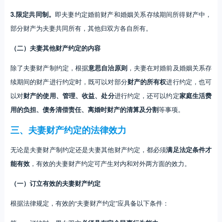
除了夫妻财产制约定，根据
意思自治原则
，夫妻在对婚前及婚姻关系存
续期间的财产进行约定时，既可以对部分
财产的所有权
进行约定，也可
以对
财产的使用、管理、收益、处分
进行约定，还可以约定
家庭生活费
用的负担、债务清偿责任、离婚时财产的清算及分割
等事项。
三、夫妻财产约定的法律效力
无论是夫妻财产制约定还是夫妻其他财产约定，都必须
满足法定条件才
能有效
，有效的夫妻财产约定可产生对内和对外两方面的效力。
（一）订立有效的夫妻财产约定
根据法律规定，有效的“夫妻财产约定”应具备以下条件：
第一，订约时，男女双方
必须具有完全民事行为能力
；
第二，男女双方订约时
必须意思表示真实
，不得使用欺诈、胁迫的手段
或乘人之危使对方在违背真实意愿的情况下订约；
第三，约定的
内容必须合法
，只能在夫妻两人各自及共同所有的财产范