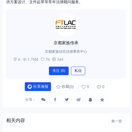
京都家族传承
京都家族信托法律事务中心
6
1.70M
76
344
关注
(0)
私信
分享海报
收藏
(0)
0
0
分享：
相关内容
换一批
法税规划
法税规划
行业洞察
美国超高净值人群正在失去财富
高净值个人税筹小案例分享
传承税务筹划的最佳窗口期