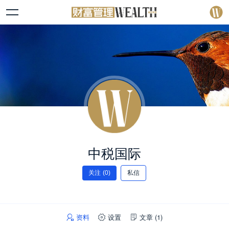
中税国际
关注
(0)
私信
资料
设置
文章
(1)