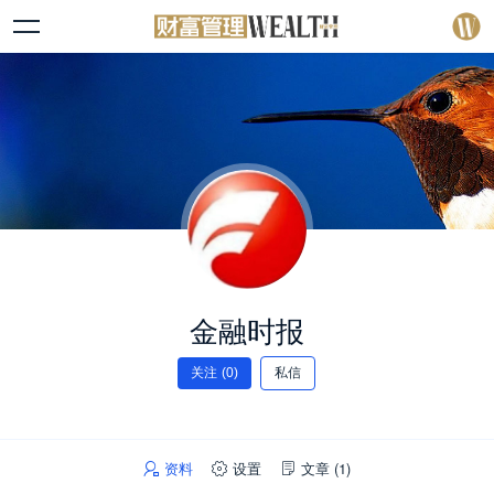
金融时报
关注
(0)
私信
资料
设置
文章
(1)