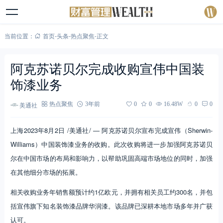
当前位置：
首页
-
头条
-
热点聚焦
-
正文
阿克苏诺贝尔完成收购宣伟中国装
饰漆业务
美通社
热点聚焦
3年前
0
0
16.48W
0
0
上海2023年8月2日 /美通社/ — 阿克苏诺贝尔宣布完成宣伟（Sherwin-
Williams）中国装饰漆业务的收购。此次收购将进一步加强阿克苏诺贝
尔在中国市场的布局和影响力，以帮助巩固高端市场地位的同时，加强
在其他细分市场的拓展。
相关收购业务年销售额预计约1亿欧元，并拥有相关员工约300名，并包
括宣伟旗下知名装饰漆品牌华润漆。该品牌已深耕本地市场多年并广获
认可。