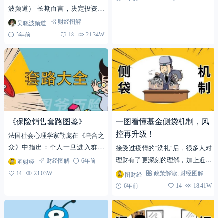
波频道） 长期而言，决定投资收
益的核心因素是资产配置。 ——
吴晓波频道
财经图解
大卫·史文森 又是一年诺奖季节。
5年前
18
21.34W
随着医学奖、化学...
《保险销售套路图鉴》
一图看懂基金侧袋机制，风
控再升级！
法国社会心理学家勒庞在《乌合之
众》中指出：个人一旦进入群体
接受过疫情的“洗礼”后，很多人对
中，他的个性便被湮没了，群体的
理财有了更深刻的理解，加上近期
图财经
财经图解
6年前
思想占据绝对的统治地位。而群体
股市的活跃更是助推了人们的理财
14
23.03W
图财经
政策解读
,
财经图解
的行为表现出排斥异议、情绪...
需求。但是，对于理财新手来说直
6年前
14
18.41W
接投资股市风险过高，基...