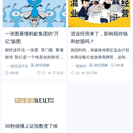
一张图看懂蚂蚁集团的“万
混业经营来了，影响我存钱
亿”版图
和炒股吗？
财经连环话 一张图 零门槛 看懂
前段时间，有媒体传闻证监会计划
财经 我们是一个纯原创的财经科
向商业银行发放券商牌照，这则消
普类栏目，如果你觉得自己真的在
息引起了市场的强烈反应，大家纷
财经连环话
图财经
财经图解
财经图解
6年前
这里学到很多知识的话，记得给...
纷猜测：混业经营是真的要来了
6年前
13
37.42W
14
20.53W
吗？ 其实也不必惊讶，因为...
30秒搞懂上证指数变了啥