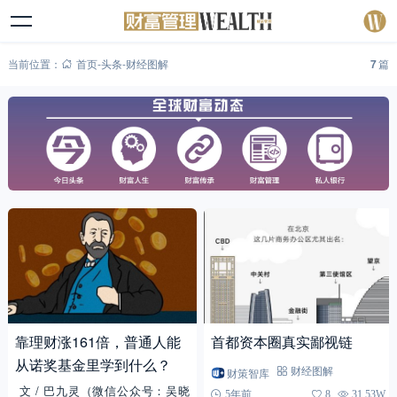
当前位置：
首页
-
头条
-
财经图解
7
篇
靠理财涨161倍，普通人能
首都资本圈真实鄙视链
从诺奖基金里学到什么？
财策智库
财经图解
文 / 巴九灵（微信公众号：吴晓
5年前
8
31.53W