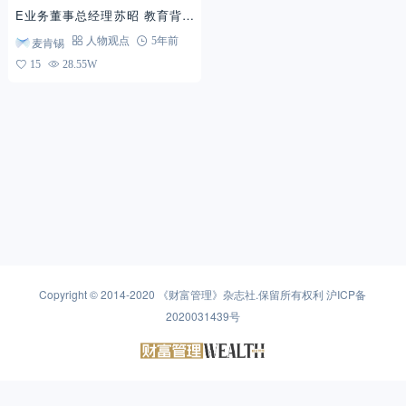
苏昭
E业务董事总经理苏昭 教育背景
美国西北大学凯洛格商学院 工商
麦肯锡
人物观点
5年前
管理硕士 对外经济贸易大学 ...
15
28.55W
Copyright © 2014-2020
《财富管理》杂志社
.保留所有权利
沪ICP备
2020031439号