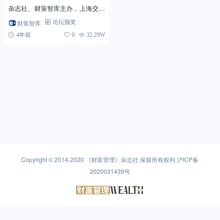
杂志社、财策智库主办，上海交通
大学上海高级金融学院独家学术支
财策智库
论坛颁奖
持，以“家族财富管理行业发展共
4年前
0
32.29W
同体”为主题的“第...
Copyright © 2014-2020
《财富管理》杂志社
.保留所有权利
沪ICP备
2020031439号