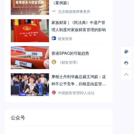
（案例篇）
北京植德律师事务所
家族财富 | 《民法典》中遗产管
理人制度对家族财富管理的影响
财策智库
香港SPAC的可能趋势
《财富管理》
摩根士丹利华鑫总裁王鸿嫔：这
种不公平竞争，归根是由监管标
准差异造成
中国财富管理50人论坛
公众号