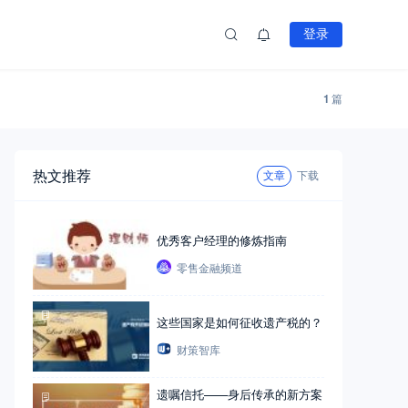
登录
1
篇
热文推荐
文章
下载
优秀客户经理的修炼指南
零售金融频道
这些国家是如何征收遗产税的？
财策智库
遗嘱信托——身后传承的新方案