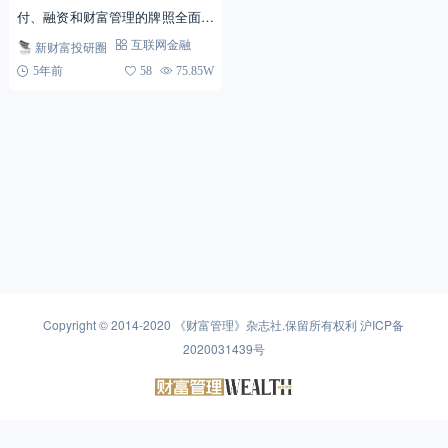
付、融资和财富管理的牌照全面布
局。支付业务，场景优势和先发优
新财富投研圈
互联网金融
势明显，支付宝、财付通呈现寡头
5年前
58
75.85W
竞争；融资业务，消费金融本...
Copyright © 2014-2020
《财富管理》杂志社
.保留所有权利
沪ICP备
2020031439号