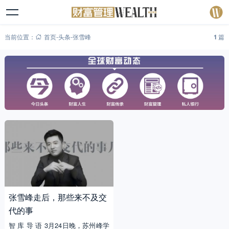
当前位置：
首页
-
头条
-
张雪峰
1
篇
张雪峰走后，那些来不及交
代的事
智 库 导 语 3月24日晚，苏州峰学