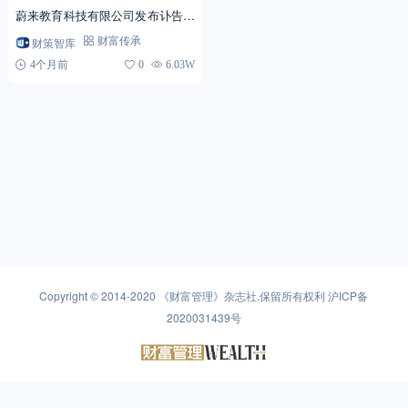
蔚来教育科技有限公司发布讣告，
确认张雪峰在当天跑步后出现不
财策智库
财富传承
适，经抢救无效，于...
4个月前
0
6.03W
Copyright © 2014-2020
《财富管理》杂志社
.保留所有权利
沪ICP备
2020031439号