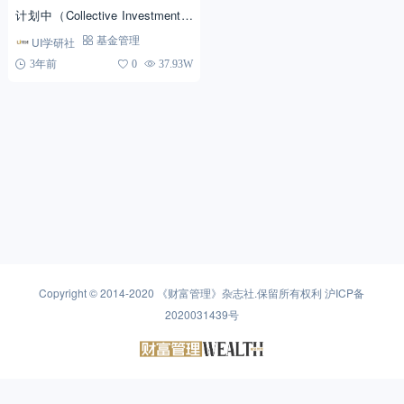
计划中（Collective Investment S
cheme）第三方投资者的资金或将
UI学研社
基金管理
该笔资金投资于股权、固定收...
3年前
0
37.93W
Copyright © 2014-2020
《财富管理》杂志社
.保留所有权利
沪ICP备
2020031439号