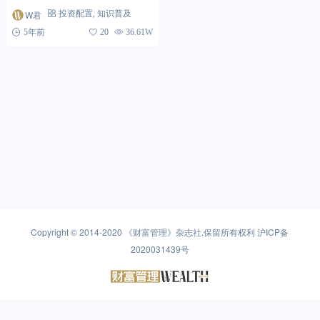
球的话，现在就带你研究》 未必
W君
投资配置
,
知识普及
所有人都想知道什么是快乐星球，
5年前
20
36.61W
但当下很多投资者都急于...
Copyright © 2014-2020
《财富管理》杂志社
.保留所有权利
沪ICP备
2020031439号