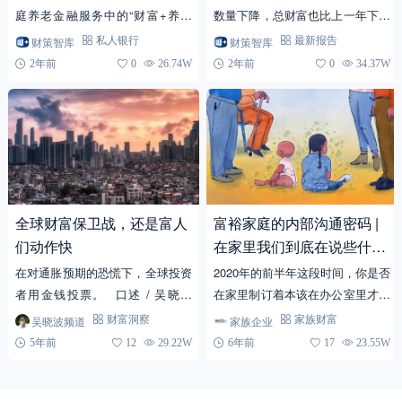
庭养老金融服务中的“财富+养老
数量下降，总财富也比上一年下降
+健康”模式？
3.6%。
财策智库
财策智库
私人银行
最新报告
2年前
0
26.74W
2年前
0
34.37W
全球财富保卫战，还是富人
富裕家庭的内部沟通密码 |
们动作快
在家里我们到底在说些什
么？
在对通胀预期的恐慌下，全球投资
2020年的前半年这段时间，你是否
者用金钱投票。 口述 / 吴晓波
在家里制订着本该在办公室里才能
（微信公众号：吴晓波频道） 房
完成的计划？你与你的家人是如何
吴晓波频道
家族企业
财富洞察
家族财富
子有两个天然属性，一是居住属
互相交流的，以及你们会谈论什
5年前
12
29.22W
6年前
17
23.55W
性，二是投资...
么。