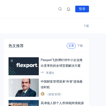
登录
1
篇
热文推荐
文章
下载
Flexport飞协博针对中小企业推
出变革性的全球贸易解决方案
美通社
中国财富管理迎来“外资”进场最
佳时机
《财富管理》
高净值人群个人所得税跨境税源