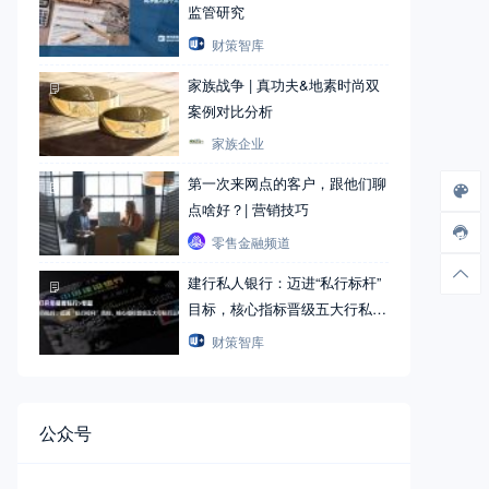
监管研究
财策智库
家族战争 | 真功夫&地素时尚双
案例对比分析
家族企业
第一次来网点的客户，跟他们聊
点啥好？| 营销技巧
零售金融频道
建行私人银行：迈进“私行标杆”
目标，核心指标晋级五大行私行
三甲
财策智库
公众号