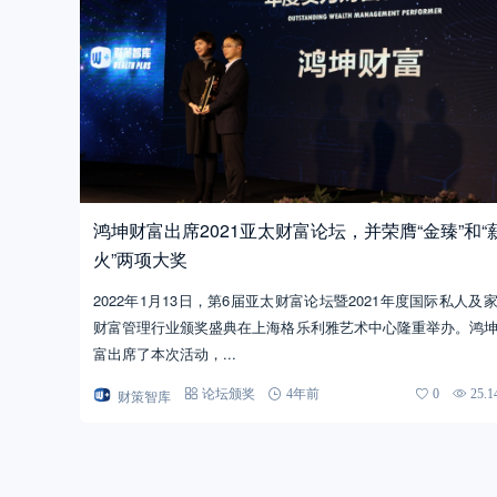
鸿坤财富出席2021亚太财富论坛，并荣膺“金臻”和“
火”两项大奖
2022年1月13日，第6届亚太财富论坛暨2021年度国际私人及
财富管理行业颁奖盛典在上海格乐利雅艺术中心隆重举办。鸿
富出席了本次活动，...
财策智库
论坛颁奖
4年前
0
25.