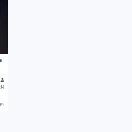
薪
家族
坤财
14W