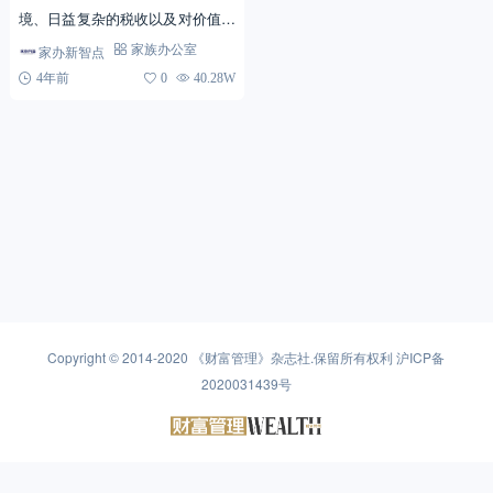
境、日益复杂的税收以及对价值导
向型投资的关注，对单一家族办公
家办新智点
家族办公室
室（简称“单一家办”）而言，筹建
4年前
0
40.28W
一支优秀的团队比以往任...
Copyright © 2014-2020
《财富管理》杂志社
.保留所有权利
沪ICP备
2020031439号