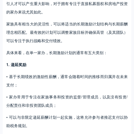
引人才可以产生重大影响，对于拥有专注于直接私募股权和房地产投资
的家办来说尤其如此。
家族具有相当大的灵活性，可以将适当的长期激励计划结构与长期薪酬
理念相匹配。最有效的计划可以调整家族目标并确保高管（及其团队）
可以专注于执行战略和交付绩效。
具体来看，在单一家办，长期激励计划的通常有五大类别：
1. 递延奖励
• 基于长期绩效的激励性薪酬，通常会随着时间的推移而归属并在未来
支付；
• 家办常用于专注在家族事务和投资的监督/管理成员，以及没有投资/
分配责任和非投资团队成员；
• 可以与非限定递延薪酬计划一起实施，这将允许参与者推迟支付以协
助税务规划。