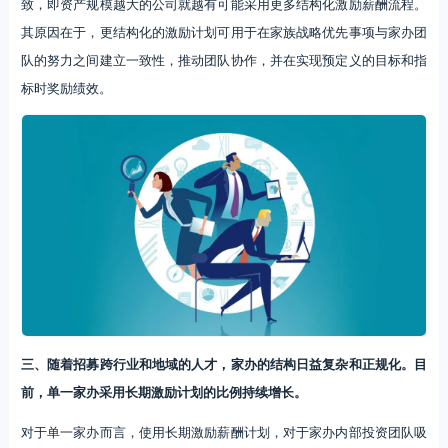
致，即资产规模越大的公司就越有可能采用更多结构化激励薪酬流程。
其原因在于，更结构化的激励计划可用于在家族战略优先事项与家办团
队的努力之间建立一致性，推动团队协作，并在实现预定义的目标和指
标时奖励绩效。
三、随着招募跨行业和地域的人才，家办的结构日益复杂和正规化。目
前，单一家办采用长期激励计划的比例持续增长。
对于单一家办而言，使用长期激励薪酬计划，对于家办内部投资团队吸