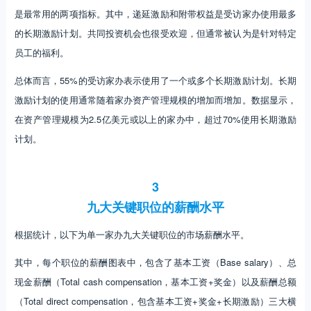
是最常用的两项指标。其中，递延激励和附带权益是受访家办使用最多
的长期激励计划。共同投资机会也很受欢迎，但通常被认为是针对特定
员工的福利。
总体而言，55%的受访家办表示使用了一个或多个长期激励计划。长期
激励计划的使用通常随着家办资产管理规模的增加而增加。数据显示，
在资产管理规模为2.5亿美元或以上的家办中，超过70%使用长期激励
计划。
3
九大关键职位的薪酬水平
根据统计，以下为单一家办九大关键职位的市场薪酬水平。
其中，每个职位的薪酬图表中，包含了基本工资（Base salary）、总
现金薪酬（Total cash compensation，基本工资+奖金）以及薪酬总额
（Total direct compensation，包含基本工资+奖金+长期激励）三大横