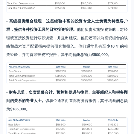
• 高级投资组合经理，这些经验丰富的投资专业人士负责为特定客户
群，提供各种投资工具的日常投资管理。
他们负责实施投资策略，对经
理或直接投资进行尽职调查，并提出建议。他们还可以为投资组合的战
略和战术资产配置指南提供研究和投入。他们通常具有至少10 年的相
关经验，并向首席投资官报告，其平均薪酬总额为$500,000。
• 财务总监，负责监督会计、预算和促进与律师、主要经纪人和税务顾
问的关系的专业人士。
该职位通常向首席财务官报告，其平均薪酬总额
为$185,000。