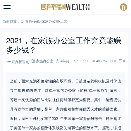
当前位置：
首页
-
头条
-
家族办公室
-
正文
2021，在家族办公室工作究竟能赚
多少钱？
家办新智点
家族办公室
4年前
0
0
40.22W
0
0
当前，面对充满不确定性的市场环境、日益复杂的税收以及对价值
导向型投资的关注，对单一家族办公室（简称“单一家办”）而言，
筹建一支优秀的团队比以往任何时候都更为重要。其中，能否提供
具有竞争力的薪酬，是单一家办吸引和留住优秀人才的关键因素。
近日，摩根士丹利发布了2021年美国单一家办薪酬报告，详细阐述
了美国单一家办的薪酬体系以及关键职位的薪酬水平。据悉，该报