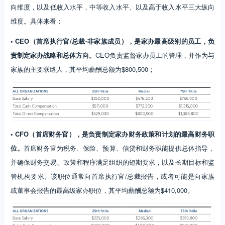
向维度，以及低收入水平，中等收入水平、以及高于收入水平三大纵向
维度。具体来看：
• CEO（首席执行官/总裁-非家族成员），是家办最高级别的员工，负
责制定家办战略和总体方向。
CEO负责监督家办员工的管理，并作为与
家族的主要联络人，其平均薪酬总额为$800,500；
• CFO（首席财务官），是负责制定家办财务政策和计划的最高财务职
位。
首席财务官为税务、保险、预算、信贷和财务职能提供总体指导，
并确保财务交易、政策和程序满足组织的短期要求，以及长期目标和监
管机构要求。该职位通常向首席执行官/总裁报告，或者可能是向家族
或董事会报告的最高级家办职位，其平均薪酬总额为$410,000。