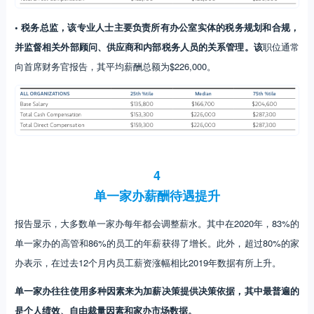
• 税务总监，该专业人士主要负责所有办公室实体的税务规划和合规，
并监督相关外部顾问、供应商和内部税务人员的关系管理。该
职位通常
向首席财务官报告，其平均薪酬总额为$226,000。
4
单一家办薪酬待遇提升
报告显示，大多数单一家办每年都会调整薪水。其中在2020年，83%的
单一家办的高管和86%的员工的年薪获得了增长。此外，超过80%的家
办表示，在过去12个月内员工薪资涨幅相比2019年数据有所上升。
单一家办往往使用多种因素来为加薪决策提供决策依据，其中最普遍的
是个人绩效、自由裁量因素和家办市场数据。