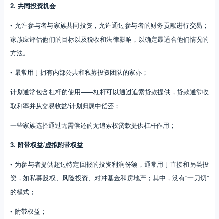
2. 共同投资机会
• 允许参与者与家族共同投资，允许通过参与者的财务贡献进行交易；
家族应评估他们的目标以及税收和法律影响，以确定最适合他们情况的
方法。
• 最常用于拥有内部公共和私募投资团队的家办；
计划通常包含杠杆的使用——杠杆可以通过追索贷款提供，贷款通常收
取利率并从交易收益/计划归属中偿还；
一些家族选择通过无需偿还的无追索权贷款提供杠杆作用；
3. 附带权益/虚拟附带权益
• 为参与者提供超过特定回报的投资利润份额，通常用于直接和另类投
资，如私募股权、风险投资、对冲基金和房地产；其中，没有“一刀切”
的模式；
• 附带权益；