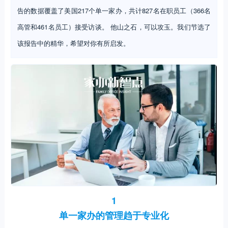
告的数据覆盖了美国217个单一家办，共计827名在职员工（366名
高管和461名员工）接受访谈。 他山之石，可以攻玉。我们节选了
该报告中的精华，希望对你有所启发。
1
单一家办的管理趋于专业化