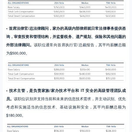
• 首席法律官/总法律顾问，家办的高级内部律师就日常法律事务提供咨
询，审查投资和管理结构，并监督税务、遗产规划、保险和其他问题的
外部法律顾问。
该职位通常向首席执行官/总裁报告，其平均薪酬总额
为$500,000。
• 技术主管，是负责家族/家办技术平台和 IT 安全的高级管理团队成
员。
该职位识别并支持当前和未来的信息技术需求，并主动识别、优先
考虑和实施适当的信息技术、基础设施和安全，其平均薪酬总额为
$180,000。