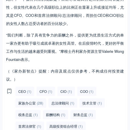
性，但女性代表在几个高级职位上的比例正在显著上升或接近均等，尤
其是CFO、COO和首席法律顾问/总法律顾问，而担任CEO和CIO职位
的女性人数占总受访者的百分比较少。
“我们判断，除了具有竞争力的薪酬之外，提供更为优质生活方式的单
一家办更有助于吸引成就卓著的女性高管。在后疫情时代，更好的平衡
工作与生活的越来越受到重视。”摩根士丹利家办资源主管Valerie Wong
Fountain表示。
（《家办新智点》提醒：内容及观点仅供参考，不构成任何投资建
议。）
CEO
(1)
CFO
(1)
CIO
(1)
COO
(1)
家族办公室
(28)
总法律顾问
(1)
技术主管
(1)
税务总监
(1)
薪酬结构
(1)
财务总监
(1)
首席法律官
(1)
高级投资组合经理
(1)