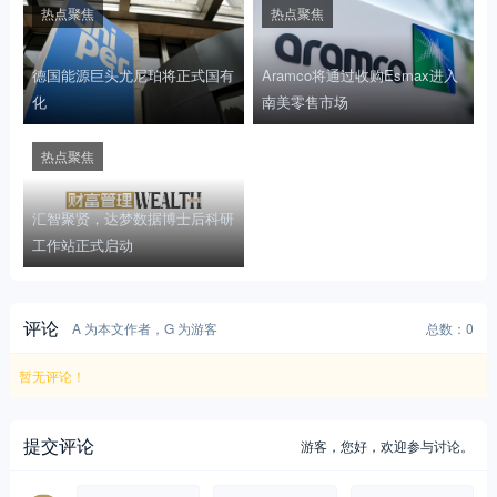
热点聚焦
热点聚焦
德国能源巨头尤尼珀将正式国有
Aramco将通过收购Esmax进入
化
南美零售市场
热点聚焦
汇智聚贤，达梦数据博士后科研
工作站正式启动
评论
A 为本文作者，G 为游客
总数：0
暂无评论！
提交评论
游客，
您好，欢迎参与讨论。