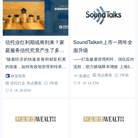
信托业红利期或将到来？家
SoundTalks®上市一周年全
庭服务信托究竟产生了多大
面升级
的影响？
“随着经济的快速发展和财富积累
——打造健康管理闭环，强化应对
的加速，如何有效地管理和传承家
流程，助力猪场降本增效 上海202
庭财富成为了许多家庭面临的重要
3年9月26日 /美通社/ -- 猪群到底
财策智库
美通社
热点聚焦
2年前
课题。传统的财富管理和传承方式
最近健康状况如何，是否有潜在的
信托行业
,
热点聚焦
2年前
0
14.33W
往往无法满足日益复杂多元...
疾病风险...
0
20.05W