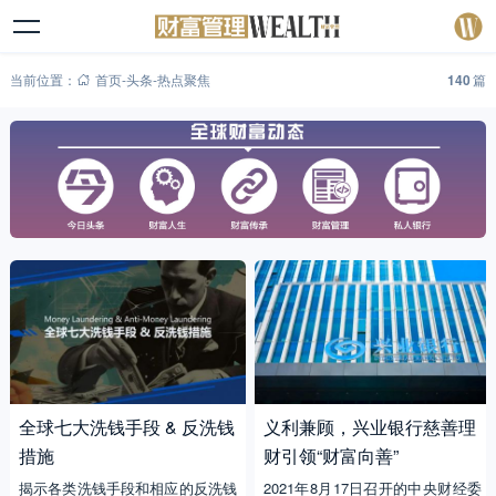
当前位置：
首页
-
头条
-
热点聚焦
140
篇
全球七大洗钱手段 & 反洗钱
义利兼顾，兴业银行慈善理
措施
财引领“财富向善”
揭示各类洗钱手段和相应的反洗钱
2021年8月17日召开的中央财经委