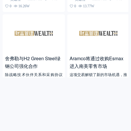
者，Comviva...
日正式宣布完成C2轮融资。...
0
16.26W
0
13.77W
舍弗勒与H2 Green Steel绿
Aramco将通过收购Esmax
钢公司强化合作
进入南美零售市场
除战略技术伙伴关系和采购协议
这项交易解锁了新的市场机遇，推
外，持股是双方合作的第三个支柱
动了Aramco的全球下游扩张 沙
舍弗勒增持H2 Green Steel股份至
特阿拉伯达兰2023年9月18日 /美
美通社
美通社
热点聚焦
2年前
热点聚焦
2年前
1亿欧元相较于传统工艺，H2 Gre
通社/ ...
0
12W
0
24.26W
en ...