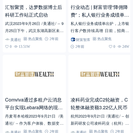
汇智聚贤，达梦数据博士后
行业动态 | 财富管理“降佣降
科研工作站正式启动
费”；私人银行业务成绩单出
炉；高净值人群偏好“标品投
武汉2023年9月26日 /美通社/ -- 9
私人银行业务成绩单出炉，上市银
资”
月25日下午，武汉东湖高新区未来
行客户数持续高增 日前，招商银
科技城，达梦数据成功召开了博士
行发布《2023年中国私人财富报
美通社
财策智库
热点聚焦
2年前
热点聚焦
后科研工作站启动会暨学术专...
告》。报告预计，未来两年，中国
0
13.51W
2年前
0
24W
高净值人群数量和持有的...
Comviva通过多租户云消息
凌科药业完成C2轮融资，C
平台实现Lebara网络的现代
轮整体融资额3.22亿人民币
化
丹麦哥本哈根2023年9月21日 /美
杭州2023年9月21日 /美通社/ -- 创
通社/ -- 作为客户体验、数据变现
新药研发公司凌科药业（杭州）有
和云通信解决方案领域的全球领导
限公司（以下简称"凌科药业"）今
美通社
热点聚焦
2年前
美通社
热点聚焦
2年前