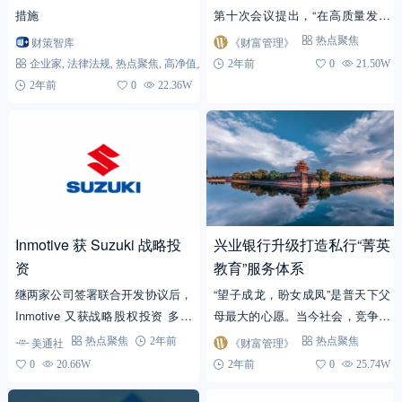
措施
第十次会议提出，“在高质量发展
中促进共同富裕，构建初次分配、
财策智库
《财富管理》
热点聚焦
再分配、三次分配协调配套的基础
企业家
,
法律法规
,
热点聚焦
,
高净值人群
2年前
0
21.50W
性制度安排。” 2...
2年前
0
22.36W
Inmotive 获 Suzuki 战略投
兴业银行升级打造私行“菁英
资
教育”服务体系
继两家公司签署联合开发协议后，
“望子成龙，盼女成凤”是普天下父
Inmotive 又获战略股权投资 多伦
母最大的心愿。当今社会，竞争激
多2023年10月23日 /美通社/ -- Inm
烈，作家长的都寄望自己的孩子见
美通社
《财富管理》
热点聚焦
2年前
热点聚焦
otive 今...
多识广，具备多维度思考的探索精
0
20.66W
2年前
0
25.74W
神和适应新时代发展的实...